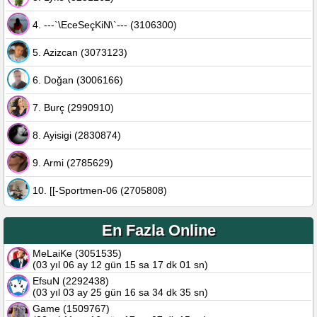
4. ---`\EceSeçKiN\`--- (3106300)
5. Azizcan (3073123)
6. Doğan (3006166)
7. Burç (2990910)
8. Ayisigi (2830874)
9. Armi (2785629)
10. [[-Sportmen-06 (2705808)
En Fazla Online
MeLaiKe (3051535)
(03 yıl 06 ay 12 gün 15 sa 17 dk 01 sn)
EfsuN (2292438)
(03 yıl 03 ay 25 gün 16 sa 34 dk 35 sn)
Game (1509767)