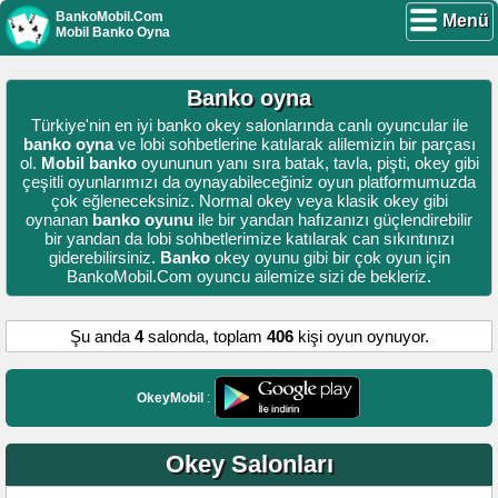
BankoMobil.Com
Menü
Mobil Banko Oyna
Banko oyna
Türkiye'nin en iyi banko okey salonlarında canlı oyuncular ile
banko oyna
ve lobi sohbetlerine katılarak alilemizin bir parçası
ol.
Mobil banko
oyununun yanı sıra batak, tavla, pişti, okey gibi
çeşitli oyunlarımızı da oynayabileceğiniz oyun platformumuzda
çok eğleneceksiniz. Normal okey veya klasik okey gibi
oynanan
banko oyunu
ile bir yandan hafızanızı güçlendirebilir
bir yandan da lobi sohbetlerimize katılarak can sıkıntınızı
giderebilirsiniz.
Banko
okey oyunu gibi bir çok oyun için
BankoMobil.Com oyuncu ailemize sizi de bekleriz.
Şu anda
4
salonda, toplam
406
kişi oyun oynuyor.
OkeyMobil
:
Okey Salonları