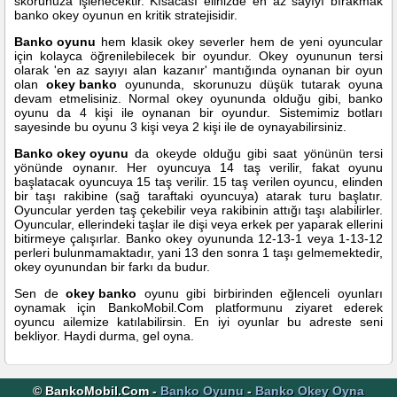
skorunuza işlenecektir. Kısacası elinizde en az sayıyı bırakmak
banko okey oyunun en kritik stratejisidir.
Banko oyunu
hem klasik okey severler hem de yeni oyuncular
için kolayca öğrenilebilecek bir oyundur. Okey oyununun tersi
olarak 'en az sayıyı alan kazanır' mantığında oynanan bir oyun
olan
okey banko
oyununda, skorunuzu düşük tutarak oyuna
devam etmelisiniz. Normal okey oyununda olduğu gibi, banko
oyunu da 4 kişi ile oynanan bir oyundur. Sistemimiz botları
sayesinde bu oyunu 3 kişi veya 2 kişi ile de oynayabilirsiniz.
Banko okey oyunu
da okeyde olduğu gibi saat yönünün tersi
yönünde oynanır. Her oyuncuya 14 taş verilir, fakat oyunu
başlatacak oyuncuya 15 taş verilir. 15 taş verilen oyuncu, elinden
bir taşı rakibine (sağ taraftaki oyuncuya) atarak turu başlatır.
Oyuncular yerden taş çekebilir veya rakibinin attığı taşı alabilirler.
Oyuncular, ellerindeki taşlar ile dişi veya erkek per yaparak ellerini
bitirmeye çalışırlar. Banko okey oyununda 12-13-1 veya 1-13-12
perleri bulunmamaktadır, yani 13 den sonra 1 taşı gelmemektedir,
okey oyunundan bir farkı da budur.
Sen de
okey banko
oyunu gibi birbirinden eğlenceli oyunları
oynamak için BankoMobil.Com platformunu ziyaret ederek
oyuncu ailemize katılabilirsin. En iyi oyunlar bu adreste seni
bekliyor. Haydi durma, gel oyna.
© BankoMobil.Com -
Banko Oyunu
-
Banko Okey Oyna