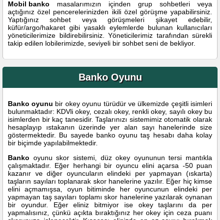
Mobil banko
masalarımızın içinden grup sohbetleri veya
açtığınız özel pencerelerinizden ikili özel görüşme yapabilirsiniz.
Yaptığınız sohbet veya görüşmeleri şikayet edebilir,
küfür/argo/hakaret gibi yasaklı eylemlerde bulunan kullanıcıları
yöneticilerimize bildirebilirsiniz. Yöneticilerimiz tarafından sürekli
takip edilen lobilerimizde, seviyeli bir sohbet seni de bekliyor.
Banko Oyunu
Banko oyunu
bir okey oyunu türüdür ve ülkemizde çeşitli isimleri
bulunmaktadır: KDVli okey, cezalı okey, renkli okey, sayılı okey bu
isimlerden bir kaç tanesidir. Taşlarınızı sistemimiz otomatik olarak
hesaplayıp ıstakanın üzerinde yer alan sayı hanelerinde size
göstermektedir. Bu sayede banko oyunu taş hesabı daha kolay
bir biçimde yapılabilmektedir.
Banko
oyunu skor sistemi, düz okey oyununun tersi mantıkla
çalışmaktadır. Eğer herhangi bir oyuncu elini açarsa -50 puan
kazanır ve diğer oyuncuların elindeki per yapmayan (ıskarta)
taşların sayıları toplanarak skor hanelerine yazılır. Eğer hiç kimse
elini açmamışsa, oyun bitiminde her oyuncunun elindeki per
yapmayan taş sayıları toplamı skor hanelerine yazılarak oynanan
bir oyundur. Eğer eliniz bitmiyor ise okey taşlarını da per
yapmalısınız, çünkü açıkta bıraktığınız her okey için ceza puanı