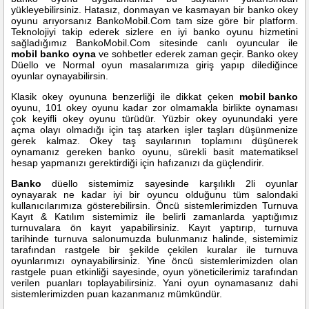
yükleyebilirsiniz. Hatasız, donmayan ve kasmayan bir banko okey
oyunu arıyorsanız BankoMobil.Com tam size göre bir platform.
Teknolojiyi takip ederek sizlere en iyi banko oyunu hizmetini
sağladığımız BankoMobil.Com sitesinde canlı oyuncular ile
mobil banko oyna
ve sohbetler ederek zaman geçir. Banko okey
Düello ve Normal oyun masalarımıza giriş yapıp dilediğince
oyunlar oynayabilirsin.
Klasik okey oyununa benzerliği ile dikkat çeken
mobil banko
oyunu, 101 okey oyunu kadar zor olmamakla birlikte oynaması
çok keyifli okey oyunu türüdür. Yüzbir okey oyunundaki yere
açma olayı olmadığı için taş atarken işler taşları düşünmenize
gerek kalmaz. Okey taş sayılarının toplamını düşünerek
oynamanız gereken banko oyunu, sürekli basit matematiksel
hesap yapmanızı gerektirdiği için hafızanızı da güçlendirir.
Banko
düello sistemimiz sayesinde karşılıklı 2li oyunlar
oynayarak ne kadar iyi bir oyuncu olduğunu tüm salondaki
kullanıcılarımıza gösterebilirsin. Öncü sistemlerimizden Turnuva
Kayıt & Katılım sistemimiz ile belirli zamanlarda yaptığımız
turnuvalara ön kayıt yapabilirsiniz. Kayıt yaptırıp, turnuva
tarihinde turnuva salonumuzda bulunmanız halinde, sistemimiz
tarafından rastgele bir şekilde çekilen kuralar ile turnuva
oyunlarımızı oynayabilirsiniz. Yine öncü sistemlerimizden olan
rastgele puan etkinliği sayesinde, oyun yöneticilerimiz tarafından
verilen puanları toplayabilirsiniz. Yani oyun oynamasanız dahi
sistemlerimizden puan kazanmanız mümkündür.