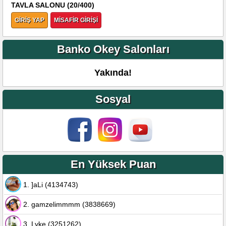
TAVLA SALONU (20/400)
GİRİŞ YAP
MİSAFİR GİRİŞİ
Banko Okey Salonları
Yakında!
Sosyal
En Yüksek Puan
1. ]aLi (4134743)
2. gamzelimmmm (3838669)
3. Lyke (3251262)