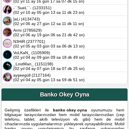
(02 yıl 11 ay 16 gün 17 sa 07 dk 15 sn)
-``SueL``- (1233151)
(02 yıl 10 ay 05 gün 13 sa 11 dk 23 sn)
]aLi (4134743)
(02 yıl 06 ay 27 gün 12 sa 11 dk 11 sn)
Armi (2785629)
(02 yıl 06 ay 19 gün 06 sa 21 dk 42 sn)
N3HiR (2377701)
(02 yıl 05 ay 03 gün 03 sa 06 dk 13 sn)
VoLKaN_ (1105909)
(02 yıl 04 ay 09 gün 09 sa 18 dk 49 sn)
_LostMan_ (1151198)
(02 yıl 04 ay 07 gün 18 sa 07 dk 25 sn)
ayşeegüll (2127164)
(02 yıl 04 ay 05 gün 13 sa 59 dk 51 sn)
Banko Okey Oyna
Gelişmiş özellikleri ile
banko okey oyna
oyunumuzu hem
bilgisayar tarayıcılarınızdan hem mobil tarayıcılarınızdan (cep
telefonu, tablet, akıllı televizyon vb. gibi) hem de mobil
cihazlarınızda uygulamalarımızı yükleyerek oynayabilirsiniz. Mobil
banko oyunu uygulamamızı bu sayfanın yukarısından